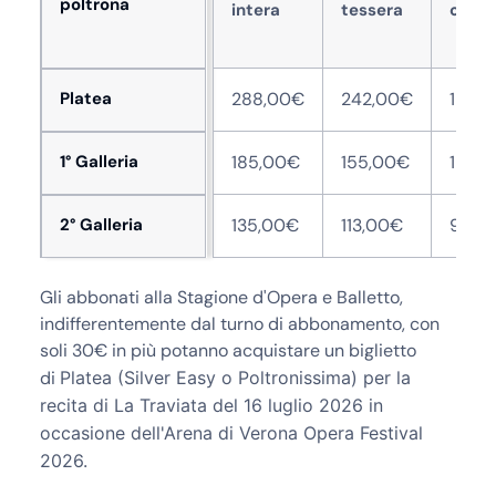
poltrona
intera
tessera
over 
Platea
288,00€
242,00€
196,
1° Galleria
185,00€
155,00€
125,
2° Galleria
135,00€
113,00€
92,0
Gli abbonati alla Stagione d'Opera e Balletto,
indifferentemente dal turno di abbonamento, con
soli 30€ in più potanno acquistare un biglietto
di
Platea
(Silver Easy o Poltronissima) per la
recita di
La Traviata
del
16 luglio 2026
in
occasione dell'Arena di Verona Opera Festival
2026.