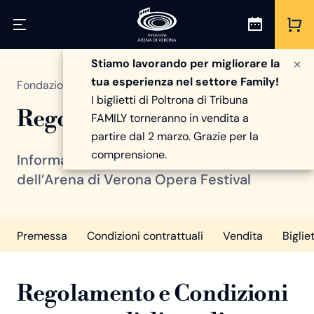
Stiamo lavorando per migliorare la
tua esperienza nel settore Family!
Fondazione Arena di Verona
/
Arena Opera Festival
I biglietti di Poltrona di Tribuna
Regolamento
FAMILY torneranno in vendita a
partire dal 2 marzo. Grazie per la
comprensione.
Informazioni utili per gli spettatori
dell’Arena di Verona Opera Festival
Premessa
Condizioni contrattuali
Vendita
Bigliet
Regolamento e Condizioni