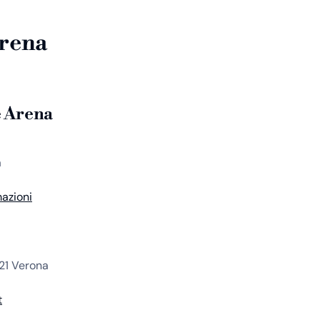
Arena
e Arena
a
azioni
121 Verona
t