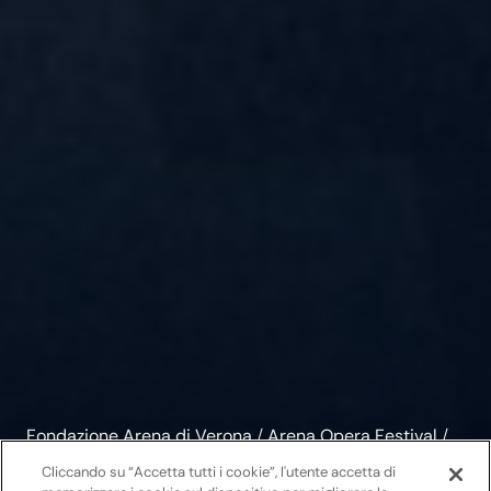
Fondazione Arena di Verona
/
Arena Opera Festival
/
Biglietti
Cliccando su “Accetta tutti i cookie”, l'utente accetta di