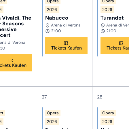
ert
Opera
Opera
6
2026
2026
 Vivaldi. The
Nabucco
Turandot
r Seasons
Arena di Verona
Arena di Ve
ersive
21:00
21:00
cert
ena di Verona
Tickets Kaufen
Tickets Ka
:30
ickets Kaufen
27
28
tt
Opera
Opera
6
2026
2026