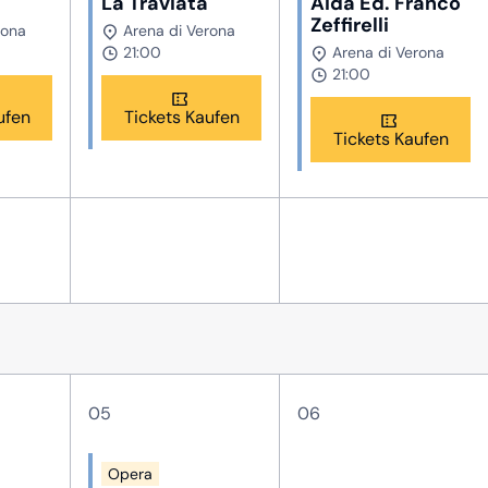
La Traviata
Aida Ed. Franco
Zeffirelli
rona
Arena di Verona
21:00
Arena di Verona
21:00
ufen
Tickets Kaufen
Tickets Kaufen
05
06
Opera