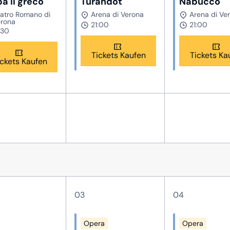
a il greco
Turandot
Nabucco
atro Romano di
Arena di Verona
Arena di Ve
rona
21:00
21:00
:30
Tickets Kaufen
Tickets Ka
ickets Kaufen
03
04
Opera
Opera