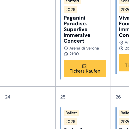
Konzert
Konz
2026
202
Paganini
Viva
Paradise.
Fou
Superlive
Imm
Immersive
Con
Concert
Ar
Arena di Verona
21
21:30
T
Tickets Kaufen
24
25
26
Ballett
Balle
2026
202