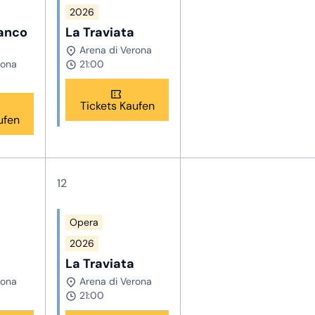
2026
ranco
La Traviata
Arena di Verona
rona
21:00
Tickets Kaufen
ufen
12
Opera
2026
La Traviata
rona
Arena di Verona
21:00