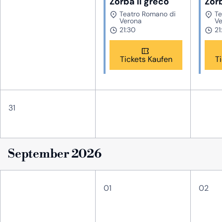
Zorba il greco
Zorb
Teatro Romano di
Te
Verona
Ve
21:30
21
Tickets Kaufen
T
31
September 2026
01
02